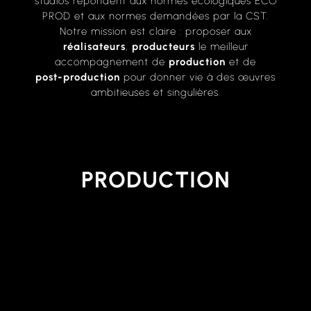
studios
répondent
aux
normes
écologiques
ECO
PROD
et
aux
normes
demandées
par
la
CST.
Notre
mission
est
claire
:
proposer
aux
réalisateurs
,
producteurs
le
meilleur
accompagnement
de
production
et
de
post-production
pour
donner
vie
à
des
œuvres
ambitieuses
et
singulières.
PRODUCTION