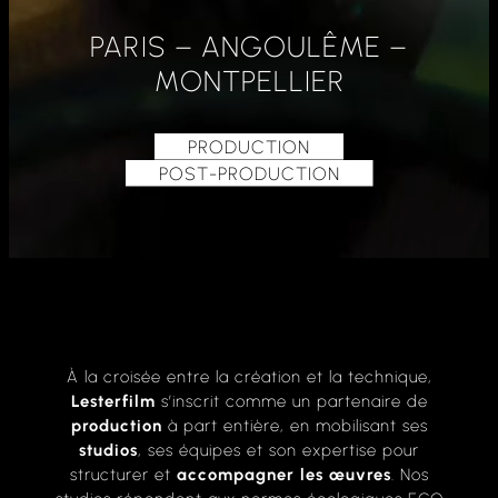
PARIS – ANGOULÊME –
MONTPELLIER
PRODUCTION
POST-PRODUCTION
À
la
croisée
entre
la
création
et
la
technique,
Lesterfilm
s’inscrit
comme
un
partenaire
de
production
à
part
entière,
en
mobilisant
ses
studios
,
ses
équipes
et
son
expertise
pour
structurer
et
accompagner
les
œuvres
.
Nos